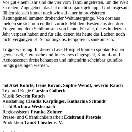
Vor gut einem Jahr sind die vier vom TamS angetreten, um die Welt
zu retten. Zugegeben, das hat nicht so ganz geklappt. Und insgesamt
fühlen sie sich immer noch wie auf einer improvisierten
Rettungsinsel inmitten drohender Weltuntergänge. Von dort aus
melden sie sich nun endlich zurück. Mit dem Besten aus den drei
Folgen und dem Schlimmsten von heute. Für alle, die es im letzten
Jahr verpasst haben und für alle, denen bis heute das Lachen noch
nicht vergangen ist. Schonungslos, temporeich, saukomisch.
Triggerwarnung: In diesem Live-Hörspiel können spontan Rollen
gewechselt, Geräusche und Interviews eingespielt, Kampf- und
Actionszenen dreist behauptet und mittendrin scheinbar grundlos
Songs gesungen werden.
mit
Axel Röhrle, Irene Rovan, Sophie Wendt, Severin Rauch
Text und Regie
Carsten Golbeck
Musik
Severin Rauch
Ausstattung
Claudia Karpfinger, Katharina Schmidt
Licht
Barbara Westernach
Regieassistenz
Franka Zohner
Presse- und Öffentlichkeitsarbeit
Edeltraud Prestele
Produktion
TamS Theater e. V.