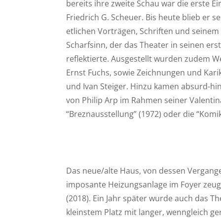
bereits ihre zweite Schau war die erste E
Friedrich G. Scheuer. Bis heute blieb er s
etlichen Vorträgen, Schriften und seine
Scharfsinn, der das Theater in seinen er
reflektierte. Ausgestellt wurden zudem W
Ernst Fuchs, sowie Zeichnungen und Kari
und Ivan Steiger. Hinzu kamen absurd-hi
von Philip Arp im Rahmen seiner Valentina
“Breznausstellung” (1972) oder die “Komi
Das neue/alte Haus, von dessen Vergange
imposante Heizungsanlage im Foyer zeugt
(2018). Ein Jahr später wurde auch das T
kleinstem Platz mit langer, wenngleich ge