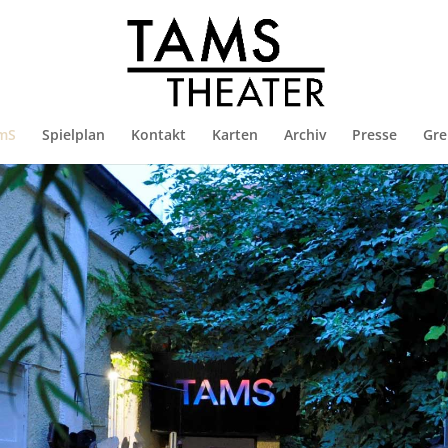
mS
Spielplan
Kontakt
Karten
Archiv
Presse
Gre