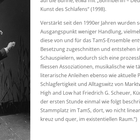
auf die Bühne, etwa mit „Bonnberlin – Deu
Kunst des Schlafens“ (1998).
Verstärkt seit den 1990er Jahren wurden s
Ausgangspunkt weniger Handlung, vielmehr I
diese von und für das TamS-Ensemble entwi
Besetzung zugeschnitten und entstehen 
Schauspielern, wodurch sich eine prozessba
fliessen Assoziationen, musikalische wie 
literarische Anleihen ebenso wie aktuelle 
Schlagfertigkeit und Alltagswitz von Markt
High and Low hat Friedrich G. Scheuer, Kü
der ersten Stunde einmal wie folgt beschr
Stammplatz im TamS, dort, wo nicht linear
kreuz und quer, im existentiellen Raum.”)