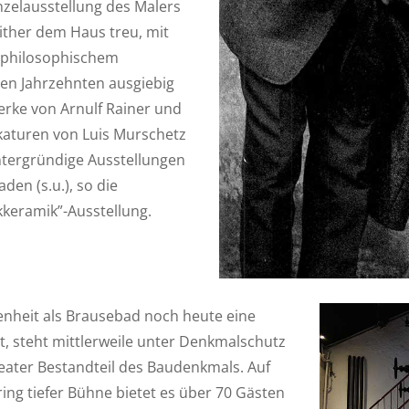
inzelausstellung des Malers
either dem Haus treu, mit
m philosophischem
sten Jahrzehnten ausgiebig
erke von Arnulf Rainer und
katuren von Luis Murschetz
ntergründige Ausstellungen
den (s.u.), so die
kkeramik”-Ausstellung.
nheit als Brausebad noch heute eine
, steht mittlerweile unter Denkmalschutz
heater Bestandteil des Baudenkmals. Auf
ring tiefer Bühne bietet es über 70 Gästen