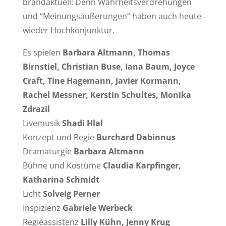
brandaktuell: Denn Wahrheitsverdrehungen
und “Meinungsäußerungen“ haben auch heute
wieder Hochkonjunktur.
Es spielen
Barbara Altmann, Thomas
Birnstiel, Christian Buse, Iana Baum, Joyce
Craft, Tine Hagemann, Javier Kormann,
Rachel Messner, Kerstin Schultes, Monika
Zdrazil
Livemusik
Shadi Hlal
Konzept und Regie
Burchard Dabinnus
Dramaturgie
Barbara Altmann
Bühne und Kostüme
Claudia Karpfinger,
Katharina Schmidt
Licht
Solveig Perner
Inspizienz
Gabriele Werbeck
Regieassistenz
Lilly Kühn, Jenny Krug