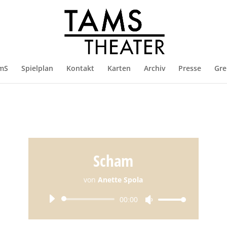
mS
Spielplan
Kontakt
Karten
Archiv
Presse
Gre
Scham
von
Anette Spola
Audio-
00:00
Pfeiltasten
Player
Hoch/Runter
benutzen,